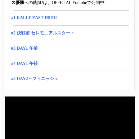
ス優勝
への軌跡!は、OFFICIAL Youtubeで公開中!
#1 RALLY EAST IBURI
#2 決戦前 セレモニアルスタート
#3 DAY1 午前
#4 DAY1 午後
#5 DAY2～フィニッシュ