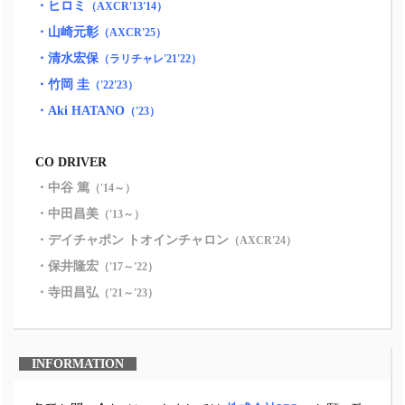
・ヒロミ
（AXCR'13'14）
・山崎元彰
（AXCR'25）
・清水宏保
（ラリチャレ'21'22）
・竹岡 圭
（'22'23）
・Aki HATANO
（'23）
CO DRIVER
・中谷 篤
（'14～）
・中田昌美
（'13～）
・デイチャポン トオインチャロン
（AXCR'24）
・保井隆宏
（'17～'22）
・寺田昌弘
（'21～'23）
INFORMATION