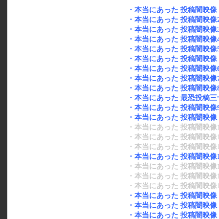
・本当にあった 投稿闇映像
・本当にあった 投稿闇映像
・本当にあった 投稿闇映像
・本当にあった 投稿闇映像
・本当にあった 投稿闇映像
・本当にあった 投稿闇映像
・本当にあった 投稿闇映像
・本当にあった 投稿闇映像
・本当にあった 投稿闇映像
・本当にあった 最恐投稿三
・本当にあった 投稿闇映像
・本当にあった 投稿闇映像 
・本当にあった 投稿闇映像1
・本当にあった 投稿闇映像1
・本当にあった 投稿闇映像1
・本当にあった 投稿闇映像1
・本当にあった 投稿闇映像1
・本当にあった 投稿闇映像1
・本当にあった 投稿闇映像1
・本当にあった 投稿闇映像 
・本当にあった 投稿闇映像 D
・本当にあった 投稿闇映像 D