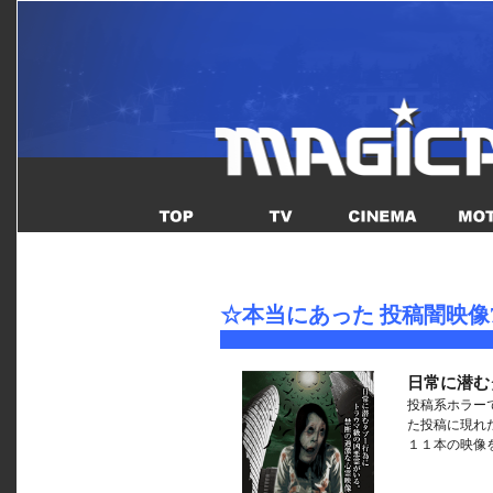
☆本当にあった 投稿闇映像
日常に潜む
投稿系ホラー
た投稿に現れ
１１本の映像