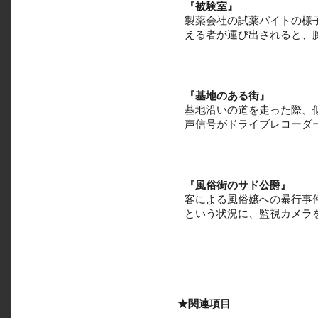
『被験室』
製薬会社の試薬バイトの様
える者が運び出されると、
『基地のある街』
基地沿いの道を走った際、
声信号がドライブレコーダ
『風俗街のサド公爵』
客による風俗嬢への暴行事
という状況に、監視カメラ
★関連項目