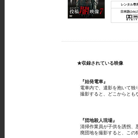
レンタル専
日本語(2ch
★収録されている映像
『始発電車』
電車内で、遺影を抱いて独
撮影すると、どこからとも
『団地殺人現場』
清掃作業員が子供を誘拐、
廃団地を撮影すると、この