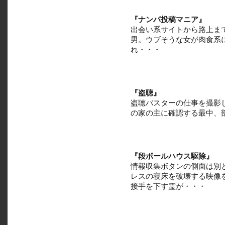
『ナンパ投稿マニア』
出会い系サイトから路上ま
男。ウブそうな女が肉食系
れ・・・
『盗聴』
盗聴バスターの仕事を撮影
の家の主に確認する最中、
『段ボールハウス駆除』
情報収集ボタンの側面は別
レスの寝床を破壊する映像
接手を下す霊が・・・