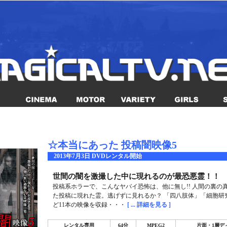
☆本当にあった 投稿闇映像5
2013年7月3日 DVDレンタル開始
世間の闇を激撮した中に現れるのが最恐悪霊！！
投稿系ホラーで、こんなヤバイ恐怖は、他に無し!! 人間の裏の
た投稿に現れた霊。逃げずに見れるか？ 「四八肢体」「細胞研
ど11本の映像を収録・・・
[ ... 詳細を見る ]
レンタル専用
64分
MPEG2
片面・1層デ