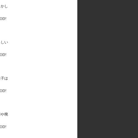
しかし
ろしい
様子は
辺や廃