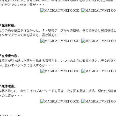
単身赴任の夫に信じさせる為、深夜、義母が徘徊する様子を陰から撮影した投稿者
の心だけでなく体まで霊が・・・
『臓器移植』
圧力の為か放送されなかった、ＴＶ取材テープからの投稿。暴力団を介し臓器移植
師がサングラスで顔を隠すも、霊が訴える・・・
『盗撮魔の恋』
投稿者が引っ越した窓から見える着替えを、いつものように撮影すると、美女の近
が。思わずベランダに侵入するが・・・
『死体遺棄』
森林浴帰りに、血だらけのブルーシートを置き、穴を掘る男達に遭遇。隠れた投稿
たのは霊か・・・