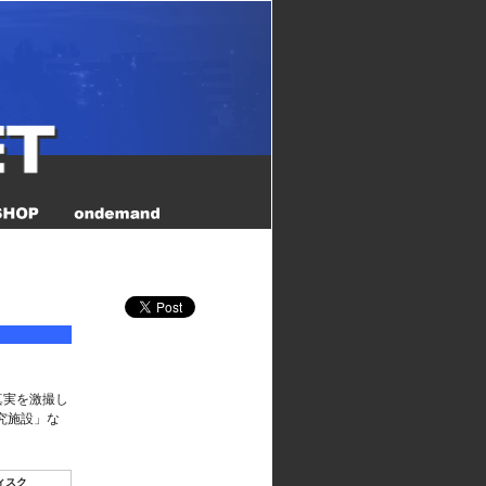
真実を激撮し
究施設」な
ィスク