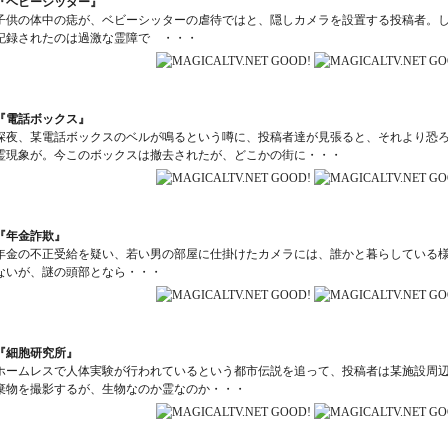
『ベビーシッター』
子供の体中の痣が、ベビーシッターの虐待ではと、隠しカメラを設置する投稿者。
記録されたのは過激な霊障で ・・・
『電話ボックス』
深夜、某電話ボックスのベルが鳴るという噂に、投稿者達が見張ると、それより恐
霊現象が。今このボックスは撤去されたが、どこかの街に・・・
『年金詐欺』
年金の不正受給を疑い、若い男の部屋に仕掛けたカメラには、誰かと暮らしている
ないが、謎の頭部となら・・・
『細胞研究所』
ホームレスで人体実験が行われているという都市伝説を追って、投稿者は某施設周
棄物を撮影するが、生物なのか霊なのか・・・