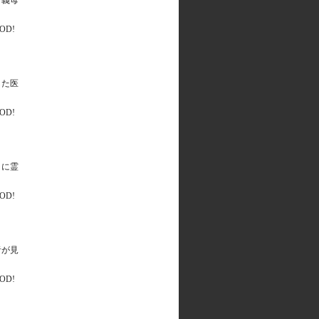
。義母
した医
くに霊
者が見