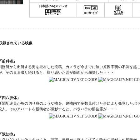
日本語(2ch)ステレオ
HDサイズ
収録されている映像
『前科者』
刑務所から出所する男を取材した投稿。カメラが今までに無い原因不明の不調を起
が、そのまま撮り続けると、取り憑いた霊が顔面から崩壊した・・・
『四八肢体』
新聞配達員が魚の切り身のような物を、建物内で多数見付けた事により発覚したバ
殺人。そのアパートを投稿者が撮影すると、バラバラの部位霊が・・・
『認知症』