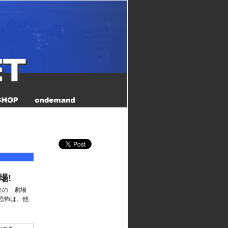
場!
集の「劇場
イ恐怖は、他