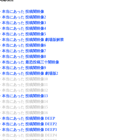
・本当にあった 投稿闇映像
・本当にあった 投稿闇映像2
・本当にあった 投稿闇映像3
・本当にあった 投稿闇映像4
・本当にあった 投稿闇映像5
・本当にあった 投稿闇映像 劇場版解禁
・本当にあった 投稿闇映像6
・本当にあった 投稿闇映像7
・本当にあった 投稿闇映像8
・本当にあった 最恐投稿三十闇映像
・本当にあった 投稿闇映像9
・本当にあった 投稿闇映像 劇場版2
・本当にあった 投稿闇映像10
・本当にあった 投稿闇映像11
・本当にあった 投稿闇映像12
・本当にあった 投稿闇映像13
・本当にあった 投稿闇映像14
・本当にあった 投稿闇映像15
・本当にあった 投稿闇映像16
・本当にあった 投稿闇映像 DEEP
・本当にあった 投稿闇映像 DEEP2
・本当にあった 投稿闇映像 DEEP3
・本当にあった 投稿闇映像 DEEP4