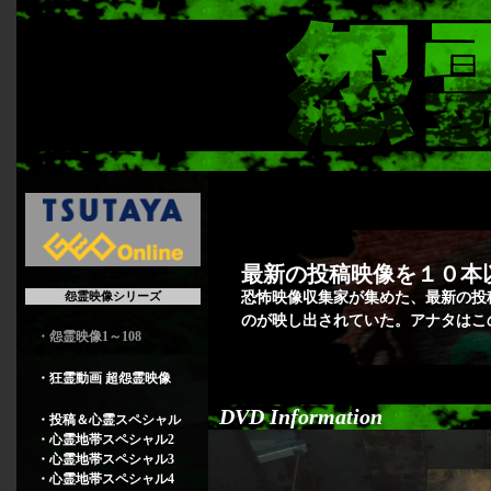
最新の投稿映像を１０本
怨霊映像シリーズ
恐怖映像収集家が集めた、最新の投
のが映し出されていた。アナタはこ
・怨霊映像1～108
・狂霊動画 超怨霊映像
DVD Information
・投稿＆心霊スペシャル
・心霊地帯スペシャル2
・心霊地帯スペシャル3
・心霊地帯スペシャル4