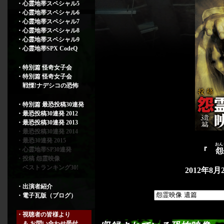
・心霊地帯スペシャル5
・心霊地帯スペシャル6
・心霊地帯スペシャル7
・心霊地帯スペシャル8
・心霊地帯スペシャル9
・心霊地帯SPX CodeQ
・特別篇 怪奇女子会
・特別篇 怪奇女子会
戦慄!ナデシコの恐怖
・特別篇 最恐投稿30連発
・最恐投稿30連発 2012
・最恐投稿30連発 2013
・最恐投稿30連発 2014
・最恐30連発 2015
おん
・心霊地帯SP30連発
『
・投稿 怨霊映像
ベストランキング30!
2012年8
・出演者紹介
・電子瓦版（ブログ）
・視聴者の皆様より
＆ お問い合わせ受付