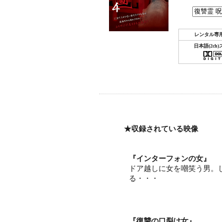
レンタル専
日本語(2ch
★収録されている映像
『インターフォンの女』
ドア越しに女を嘲笑う男。
る・・・
『復讐の口裂け女』