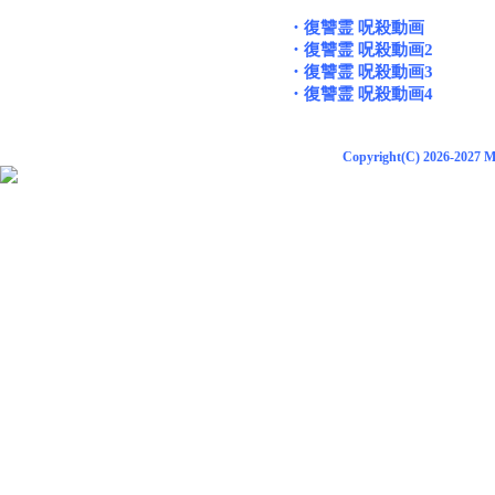
・復讐霊 呪殺動画
・復讐霊 呪殺動画2
・復讐霊 呪殺動画3
・復讐霊 呪殺動画4
Copyright(C) 2026-2027 