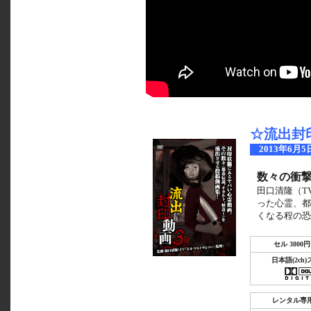
☆流出封
2013年6月5
数々の衝撃
田口清隆（TV
った心霊、都
くなる程の恐
セル 3800円
日本語(2ch
レンタル専