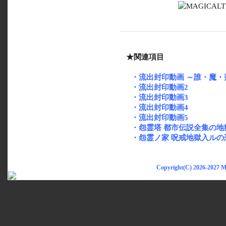
★関連項目
・流出封印動画 ～誰・魔・
・流出封印動画2
・流出封印動画3
・流出封印動画4
・流出封印動画5
・怨霊塔 都市伝説全集の地
・怨霊ノ家 呪戒地獄入ルの
Copyright(C) 2026-2027 