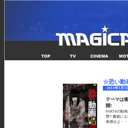
☆恐い動
2013年5月3
テーマは衝
開!
PART4の
禁!! 書籍
体感せよ・