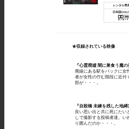
レンタル専
日本語(2ch
★収録されている映像
『心霊廃墟 闇に巣食う魔の
廃線にある駅をバックに女
者が女性の佇む階段に近付
部が・・・。
『自殺橋 未練を残した地縛
良い思い出と共に死にたい
しで撮影する投稿者達。い
り囲んだのか・・・。