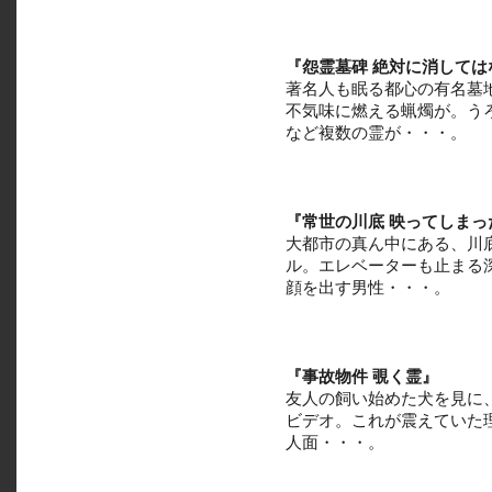
『怨霊墓碑 絶対に消しては
著名人も眠る都心の有名墓
不気味に燃える蝋燭が。う
など複数の霊が・・・。
『常世の川底 映ってしまっ
大都市の真ん中にある、川
ル。エレベーターも止まる
顔を出す男性・・・。
『事故物件 覗く霊』
友人の飼い始めた犬を見に
ビデオ。これが震えていた
人面・・・。