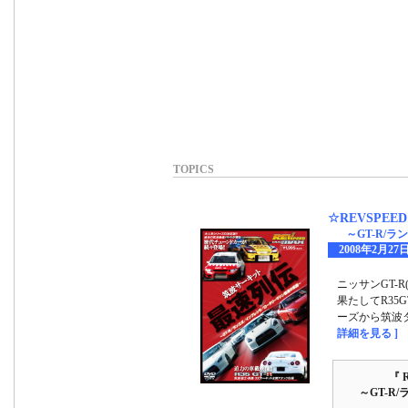
TOPICS
☆REVSPE
～GT-R/
2008年2月27
ニッサンGT-
果たしてR35G
ーズから筑波
詳細を見る ]
『 
～GT-R