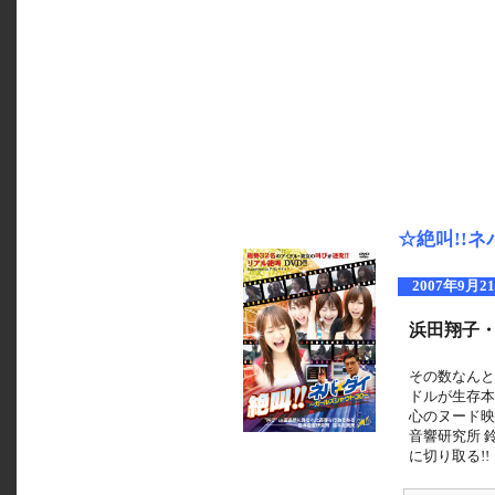
☆絶叫!!
2007年9月2
浜田翔子
その数なんと
ドルが生存本
心のヌード映
音響研究所 
に切り取る!! 