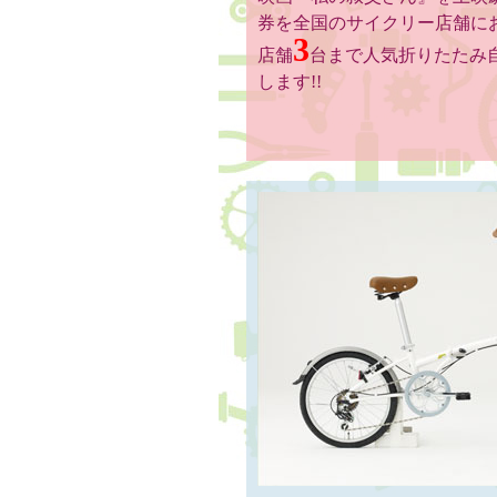
券を全国のサイクリー店舗に
3
店舗
台まで人気折りたたみ
します!!