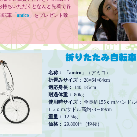
お持ちいただくとなんと先着で各
自転車
「
amico
」
をプレゼント致
名称：
「
amico
」（アミコ）
折畳みサイズ：
28×64×84cm
適応身長：
140-185cm
耐過体重：
80kg
使用時サイズ：
全長約155ｃｍ/ハンドル
112ｃｍ/サドル高約73～89cm
重量：
12.5kg
価格：
29,800円（税抜）