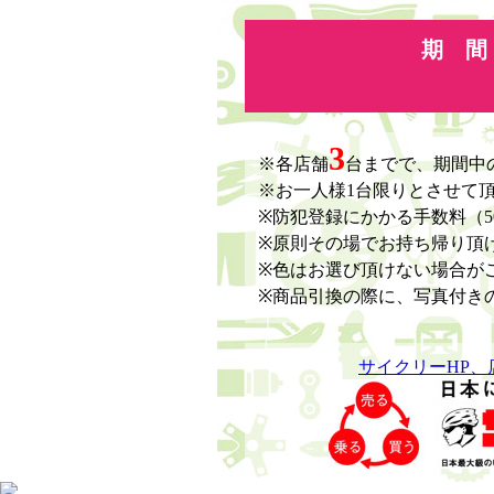
期 間
3
※各店舗
台までで、期間中
※お一人様1台限りとさせて
※防犯登録にかかる手数料（
※原則その場でお持ち帰り頂
※色はお選び頂けない場合が
※商品引換の際に、写真付き
サイクリーHP、