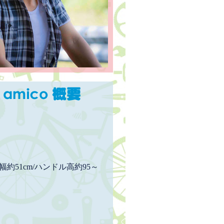
幅約51cm/ハンドル高約95～